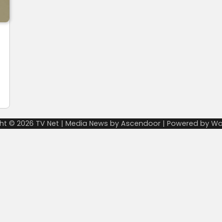
ht © 2026
TV Net
| Media News by
Ascendoor
| Powered by
Wo