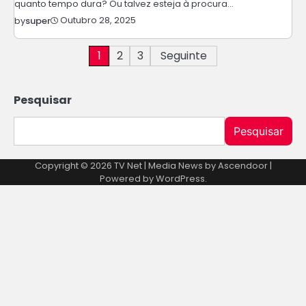
quanto tempo dura? Ou talvez esteja à procura…
Outubro 28, 2025
by
super
Paginação
1
2
3
Seguinte
dos
Pesquisar
conteúdos
Pesquisar
Copyright © 2026
TV Net
| Media News by
Ascendoor
|
Powered by
WordPress
.