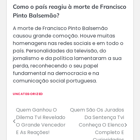
Como o país reagiu à morte de Francisco
Pinto Balsemão?
A morte de Francisco Pinto Balsemão
causou grande comoção. Houve muitas
homenagens nas redes sociais e em todo o
país. Personalidades da televisão, do
jornalismo e da política lamentaram a sua
perda, reconhecendo o seu papel
fundamental na democracia e na
comunicação social portuguesa.
UNCATEGORIZED
Quem Ganhou O
Quem São Os Jurados
Navegação
Dilema Tvi Revelado
Da Sentença Tvi
de
O Grande Vencedor
Conheça O Elenco
E As Reações!
Completo E
artigos
Curiosidades