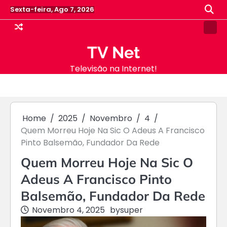
Skip
Sexta-feira, Ago 7, 2026
to
content
Samp
Pag
TV Net
Televisão na Internet!
Home
2025
Novembro
4
Quem Morreu Hoje Na Sic O Adeus A Francisco
Pinto Balsemão, Fundador Da Rede
Quem Morreu Hoje Na Sic O
Adeus A Francisco Pinto
Balsemão, Fundador Da Rede
Novembro 4, 2025
by
super