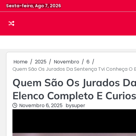
Skip
Sexta-feira, Ago 7, 2026
to
content
Home
2025
Novembro
6
Quem São Os Jurados Da Sentença Tvi Conheça O E
Quem São Os Jurados Da
Elenco Completo E Curio
Novembro 6, 2025
by
super