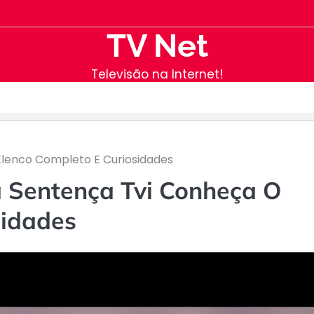
TV Net
Televisão na Internet!
lenco Completo E Curiosidades
 Sentença Tvi Conheça O
sidades