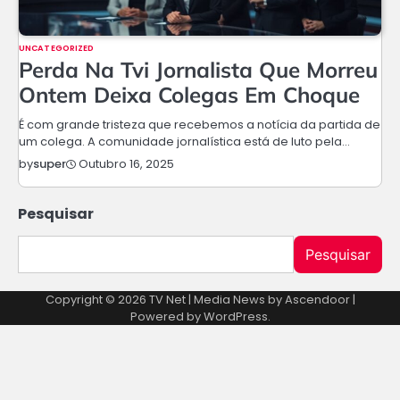
UNCATEGORIZED
Perda Na Tvi Jornalista Que Morreu
Ontem Deixa Colegas Em Choque
É com grande tristeza que recebemos a notícia da partida de
um colega. A comunidade jornalística está de luto pela…
Outubro 16, 2025
by
super
Pesquisar
Pesquisar
Copyright © 2026
TV Net
| Media News by
Ascendoor
|
Powered by
WordPress
.