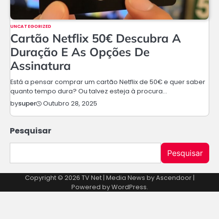
UNCATEGORIZED
Cartão Netflix 50€ Descubra A
Duração E As Opções De
Assinatura
Está a pensar comprar um cartão Netflix de 50€ e quer saber
quanto tempo dura? Ou talvez esteja à procura…
Outubro 28, 2025
by
super
Pesquisar
Pesquisar
Copyright © 2026
TV Net
| Media News by
Ascendoor
|
Powered by
WordPress
.