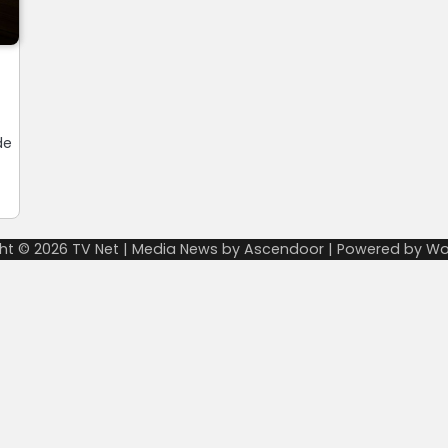
de
ht © 2026
TV Net
| Media News by
Ascendoor
| Powered by
Wo