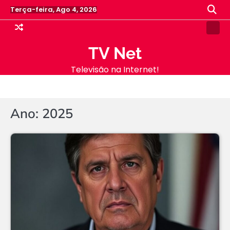
Skip
Terça-feira, Ago 4, 2026
to
content
Samp
Pag
TV Net
Televisão na Internet!
Ano:
2025