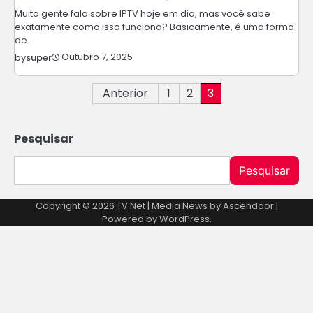
Muita gente fala sobre IPTV hoje em dia, mas você sabe
exatamente como isso funciona? Basicamente, é uma forma
de…
Outubro 7, 2025
by
super
Paginação
Anterior
1
2
3
dos
Pesquisar
conteúdos
Pesquisar
Copyright © 2026
TV Net
| Media News by
Ascendoor
|
Powered by
WordPress
.